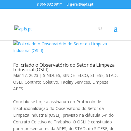
966 932 981*
geral@apfs.pt
Foi criado o Observatório do Setor da Limpeza
Industrial (OSLI)
Mar 17, 2023
|
SINDCES
,
SINDETELCO
,
SITESE
,
STAD
,
OSLI
,
Contrato Coletivo
,
Facility Services
,
Limpeza
,
APFS
Concluiu-se hoje a assinatura do Protocolo de
Institucionalização do Observatório do Setor da
Limpeza Industrial (OSLI), previsto na cláusula 54ª do
Contrato Coletivo de Trabalho. O OSLI é constituído
por representantes da APFS, do STAD, do SITESE, do