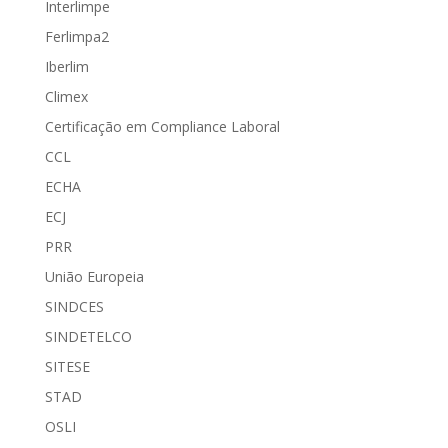
Interlimpe
Ferlimpa2
Iberlim
Climex
Certificação em Compliance Laboral
CCL
ECHA
ECJ
PRR
União Europeia
SINDCES
SINDETELCO
SITESE
STAD
OSLI