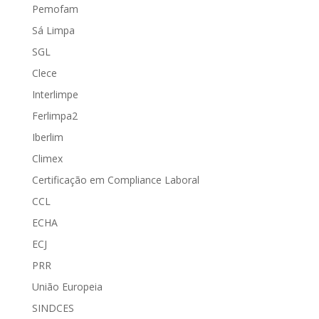
Pemofam
Sá Limpa
SGL
Clece
Interlimpe
Ferlimpa2
Iberlim
Climex
Certificação em Compliance Laboral
CCL
ECHA
ECJ
PRR
União Europeia
SINDCES