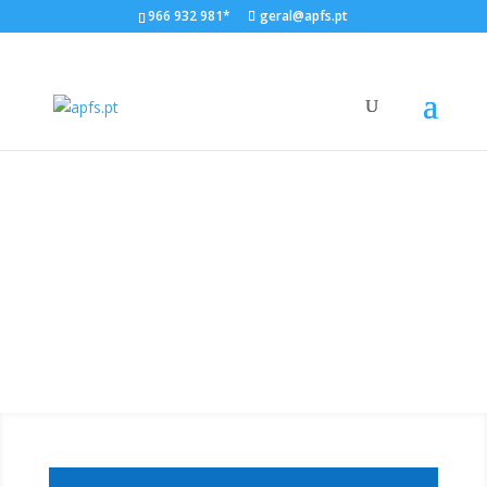
966 932 981*
geral@apfs.pt