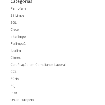
Categorias
Pemofam
Sá Limpa
SGL
Clece
Interlimpe
Ferlimpa2
Iberlim
Climex
Certificação em Compliance Laboral
CCL
ECHA
ECJ
PRR
União Europeia