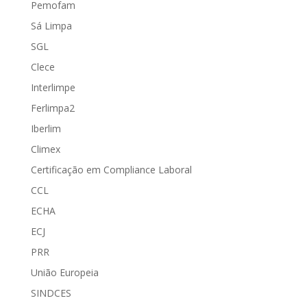
Pemofam
Sá Limpa
SGL
Clece
Interlimpe
Ferlimpa2
Iberlim
Climex
Certificação em Compliance Laboral
CCL
ECHA
ECJ
PRR
União Europeia
SINDCES